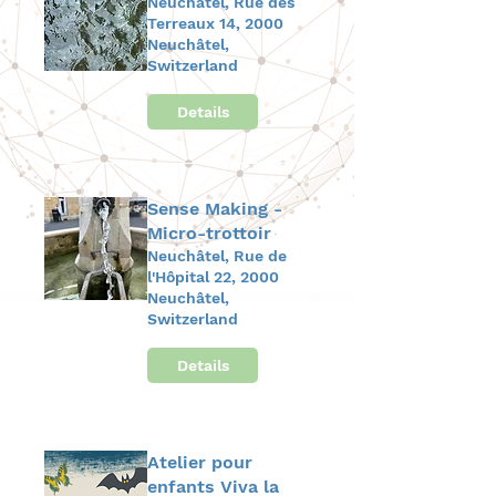
Neuchâtel, Rue des
Terreaux 14, 2000
Neuchâtel,
Switzerland
Details
Sense Making -
Micro-trottoir
Neuchâtel, Rue de
l'Hôpital 22, 2000
Neuchâtel,
Switzerland
Details
Atelier pour
enfants Viva la