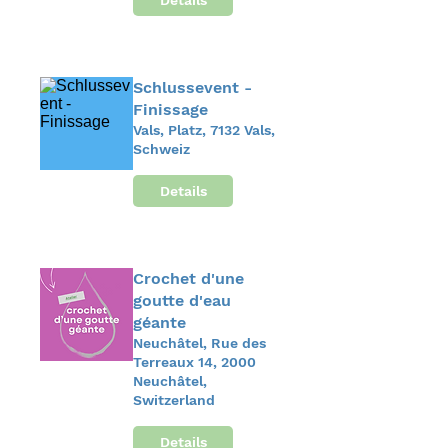
Schlussevent -
Finissage
Vals, Platz, 7132 Vals,
Schweiz
Details
Crochet d'une
goutte d'eau
géante
Neuchâtel, Rue des
Terreaux 14, 2000
Neuchâtel,
Switzerland
Details