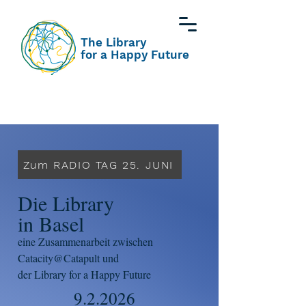
The Library
for a Happy Future
Zum RADIO TAG 25. JUNI
Die Library
in Basel
eine Zusammenarbeit zwischen
Catacity@Catapult und
der Library for a Happy Future
9.2.2026