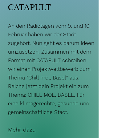
CATAPULT
An den Radiotagen vom 9. und 10.
Februar haben wir der Stadt
zugehört. Nun geht es darum Ideen
umzusetzen. Zusammen mit dem
Format mit CATAPULT schreiben
wir einen Projektwettbewerb zum
Thema "Chill mol, Basel" aus.
Reiche jetzt dein Projekt ein zum
Thema:
CHILL MOL, BASEL
. Für
eine klimagerechte, gesunde und
gemeinschaftliche Stadt.
Mehr dazu