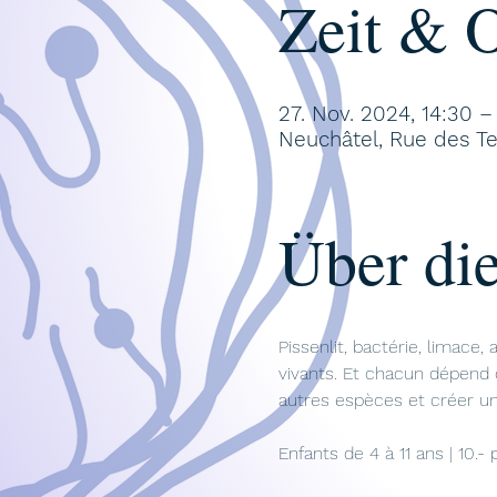
Zeit & O
27. Nov. 2024, 14:30 –
Neuchâtel, Rue des Te
Über die
Pissenlit, bactérie, limace
vivants. Et chacun dépend d
autres espèces et créer u
Enfants de 4 à 11 ans | 10.- 