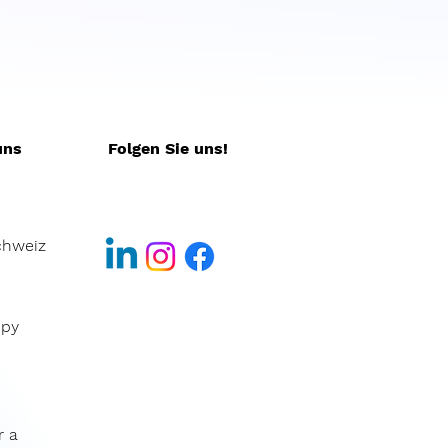
uns
Folgen Sie uns!
chweiz
ppy
r a