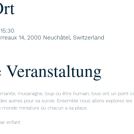
rt
 15:30
rreaux 14, 2000 Neuchâtel, Switzerland
 Veranstaltung
, amanite, musaraigne, loup ou être humain, tous ont un point
es autres pour sa survie. Ensemble nous allons explorez les l
n monde miniature où chacun a sa place.
par enfant