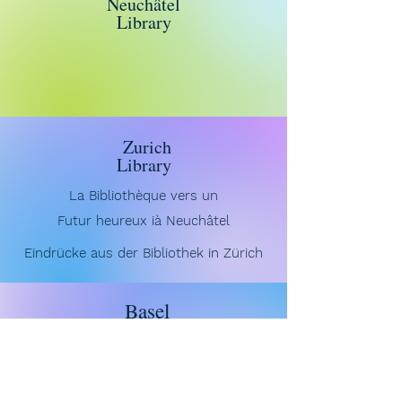
Neuchâtel
Library
Zurich
Library
La
Bibliothèque vers un
Futur heureux ià Neuchâtel
Eindrücke aus der Bibliothek in Zürich
Basel
Library
Unsere Bibliothek zur
Frage
einer
gesunden Stadt