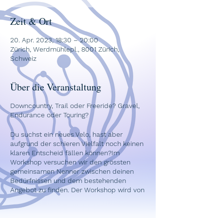
Zeit & Ort
20. Apr. 2023, 18:30 – 20:00
Zürich, Werdmühlepl., 8001 Zürich,
Schweiz
Über die Veranstaltung
Downcountry, Trail oder Freeride? Gravel,
Endurance oder Touring?
Du suchst ein neues Velo, hast aber
aufgrund der schieren Vielfalt noch keinen
klaren Entscheid fällen können?Im
Workshop versuchen wir den grössten
gemeinsamen Nenner zwischen deinen
Bedürfnissen und dem bestehenden
Angebot zu finden. Der Workshop wird von
Fridolin Engler, einem unabhängigen
Journalisten mit Schwerpunkt Velo geleitet.
Er ist auf dem Rennvelo und dem