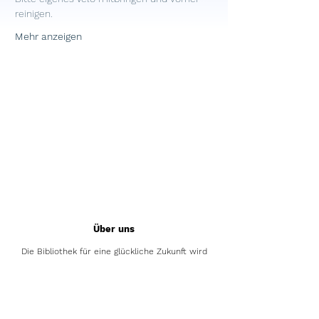
reinigen.
Mehr anzeigen
Über uns
Die Bibliothek für eine glückliche Zukunft wird
vom Verein Die Bibliothek für eine glückliche
Zukunft betrieben.
Das Pilotprojekt wurde in Zusammenarbeit mit