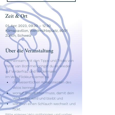
Zeit & Ort
01. Apr. 2023, 09:30 – 12:30
Klimapavillon, Werdmühleplatz, 8001
Zürich, Schweiz
Über die Veranstaltung
Gemeinsam mit den Tipps und Tricks von 
Peter van Bommel bringst du es wieder 
auf Vorderfrau und Vordermann. 
Im Velo-Flickkurs lernst du 
die wesentlichen Komponenten des 
Velos kennen, 
worauf man achten muss, damit dein 
Velo sicher wird und bleibt und 
wie man einen Schlauch wechselt und 
flickt. 
Bitte eigenes Velo mitbringen und vorher 