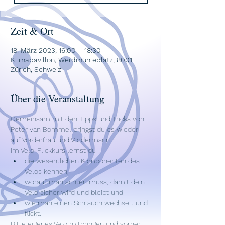
Zeit & Ort
18. März 2023, 16:00 – 18:30
Klimapavillon, Werdmühleplatz, 8001
Zürich, Schweiz
Über die Veranstaltung
Gemeinsam mit den Tipps und Tricks von 
Peter van Bommel bringst du es wieder 
auf Vorderfrau und Vordermann. 
Im Velo-Flickkurs lernst du 
die wesentlichen Komponenten des 
Velos kennen, 
worauf man achten muss, damit dein 
Velo sicher wird und bleibt und 
wie man einen Schlauch wechselt und 
flickt. 
Bitte eigenes Velo mitbringen und vorher 