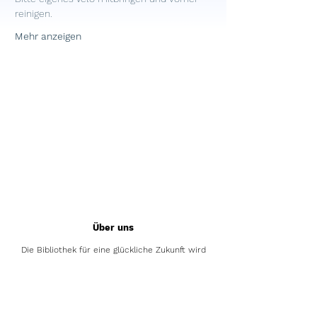
reinigen. 
Mehr anzeigen
Über uns
Die Bibliothek für eine glückliche Zukunft wird
vom Verein Die Bibliothek für eine glückliche
Zukunft betrieben.
Das Pilotprojekt wurde in Zusammenarbeit mit