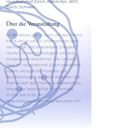
Hauptbahnhof Zürich, Bahnhofpl., 8001
Zürich, Schweiz
Über die Veranstaltung
An der Messe gibt es rund um das Thema 
Klima viel zu sehen: Informationen über 
nachhaltige und erneuerbare Energien, 
neuste Umwelttechnologien und über 
Energiesparmassnahmen. Die Umwelt-
Expo im Hauptbahnhof Zürich präsentiert 
zudem ökologische Produkte und 
Dienstleistungen aus allen Branchen und 
widmet sich den Themen Umweltschutz, 
Schutz der Artenvielfalt und Fairtrade.
11.-13.5. von 11-19 Uhr
https://www.unserklima.eu/besucher-info