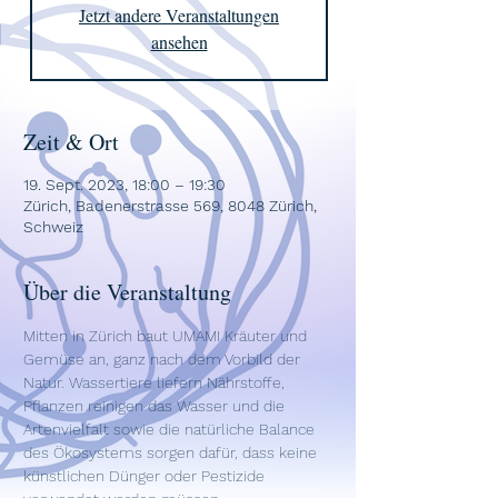
Jetzt andere Veranstaltungen
ansehen
Zeit & Ort
19. Sept. 2023, 18:00 – 19:30
Zürich, Badenerstrasse 569, 8048 Zürich,
Schweiz
Über die Veranstaltung
Mitten in Zürich baut UMAMI Kräuter und 
Gemüse an, ganz nach dem Vorbild der 
Natur. Wassertiere liefern Nährstoffe, 
Pflanzen reinigen das Wasser und die 
Artenvielfalt sowie die natürliche Balance 
des Ökosystems sorgen dafür, dass keine 
künstlichen Dünger oder Pestizide 