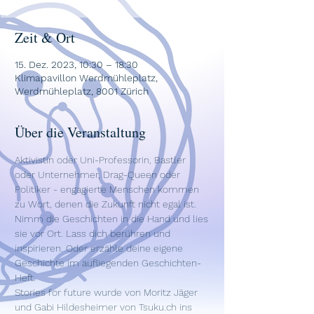
Zeit & Ort
15. Dez. 2023, 10:30 – 18:30
Klimapavillon Werdmühleplatz,
Werdmühleplatz, 8001 Zürich
Über die Veranstaltung
Aktivistin oder Uni-Professorin, Bastler 
oder Unternehmer, Drag-Queen oder 
Politiker - engagierte Menschen kommen 
zu Wort, denen die Zukunft nicht egal ist. 
Nimm die Geschichten in die Hand und lies 
sie vor Ort. Lass dich berühren und 
inspirieren. Oder erzähle deine eigene 
Geschichte im aufliegenden Geschichten-
Heft.

Stories for future wurde von Moritz Jäger 
und Gabi Hildesheimer von Tsuku.ch ins 