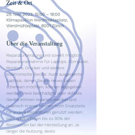
Zeit & Ort
29. Nov. 2023, 15:00 – 18:00
Klimapavillon Werdmühleplatz,
Werdmühleplatz, 8001 Zürich
Über die Veranstaltung
Reparaturberatung und soweit möglich 
Reparaturannahme für Laptops, Computer, 
Monitore, Drucker und weitere 
elektronische Geräte. Auch ausgediente 
Laptops, denen Sie ein neues Leben 
schenken möchten, können abgegeben 
werden. Viele beschädigte oder defekte 
Geräte können repariert werden und 
praktisch immer können noch Ersatzteile 
für andere Reparaturen genutzt werden. 
Bei Laptops fallen bis zu 90% der 
Ressourcen bei der Herstellung an: Je 
länger die Nutzung, desto 