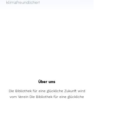
klimafreundlicher!
Über uns
Die Bibliothek für eine glückliche Zukunft wird
vom Verein Die Bibliothek für eine glückliche
Zukunft betrieben.
Das Pilotprojekt wurde in Zusammenarbeit mit
dem Verein Klimastadt Zürich initiiert.