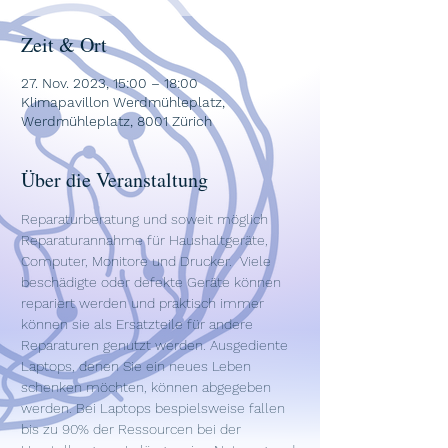
Zeit & Ort
27. Nov. 2023, 15:00 – 18:00
Klimapavillon Werdmühleplatz,
Werdmühleplatz, 8001 Zürich
Über die Veranstaltung
Reparaturberatung und soweit möglich 
Reparaturannahme für Haushaltgeräte, 
Computer, Monitore und Drucker.  Viele 
beschädigte oder defekte Geräte können 
repariert werden und praktisch immer 
können sie als Ersatzteile für andere 
Reparaturen genutzt werden. Ausgediente 
Laptops, denen Sie ein neues Leben 
schenken möchten, können abgegeben 
werden. Bei Laptops bespielsweise fallen 
bis zu 90% der Ressourcen bei der 