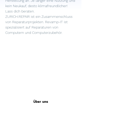
Herstellung an. Je länger eine Nutzung und 
kein Neukauf, desto klimafreundlicher! 
Lass dich beraten.
ZURICH.REPAIR ist ein Zusammenschluss 
von Reparaturprojekten. Revamp-IT ist 
spezialisiert auf Reparaturen von 
Computern und Computerzubehör. 
Über uns
Die Bibliothek für eine glückliche Zukunft wird