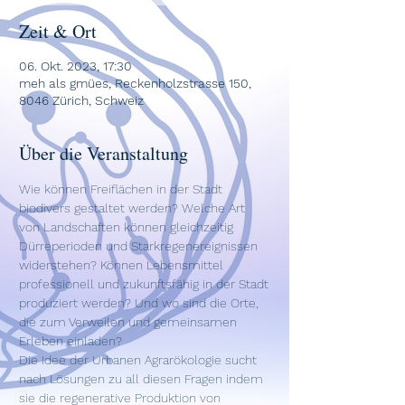
Zeit & Ort
06. Okt. 2023, 17:30
meh als gmües, Reckenholzstrasse 150,
8046 Zürich, Schweiz
Über die Veranstaltung
Wie können Freiflächen in der Stadt 
biodivers gestaltet werden? Welche Art 
von Landschaften können gleichzeitig 
Dürreperioden und Starkregenereignissen 
widerstehen? Können Lebensmittel 
professionell und zukunftsfähig in der Stadt 
produziert werden? Und wo sind die Orte, 
die zum Verweilen und gemeinsamen 
Erleben einladen?
Die Idee der 
Urbanen Agrarökologie
 sucht 
nach Lösungen zu all diesen Fragen indem 
sie die regenerative Produktion von 