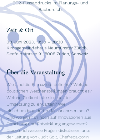
CO2-Fussabdrucks im Planungs- und
Baubereich.
Zeit & Ort
08. Juni 2023, 18:30 – 20:30
Kirchgemeindehaus Neumünster Zürich,
Seefeldstrasse 91, 8008 Zürich, Schweiz
Über die Veranstaltung
Wie sind die Klimaziele definiert? Welche 
politischen Weichenstellungen braucht es? 
Welche Zielkonflikte sind bei der 
Umsetzung zu erwarten? Wie 
einschneidend dürfen Massnahmen sein? 
Und wo ist man noch auf Innovationen aus 
Forschung und Entwicklung angewiesen?
Diese und weitere Fragen diskutieren unter 
der Leitung von Judit Solt, Chefredaktorin 