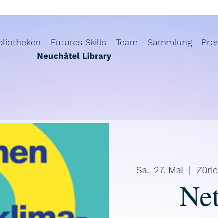
bliotheken
Futures Skills
Team
Sammlung
Pre
Neuchâtel Library
Sa., 27. Mai
  |  
Züri
Net