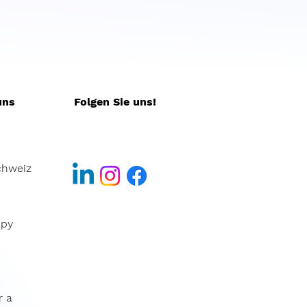
uns
Folgen Sie uns!
chweiz
ppy
r a