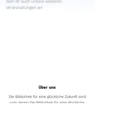
Sieh dir auch unsere weiteren 
Veranstaltungen
 an!
Über uns
Die Bibliothek für eine glückliche Zukunft wird
vom Verein Die Bibliothek für eine glückliche
Zukunft betrieben.
Das Pilotprojekt wurde in Zusammenarbeit mit
dem Verein Klimastadt Zürich initiiert.