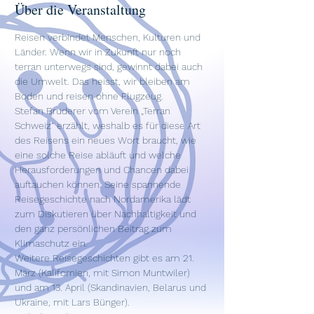
Über die Veranstaltung
Reisen verbindet Menschen, Kulturen und 
Länder. Wenn wir in Zukunft nur noch 
terran unterwegs sind, gewinnt dabei auch 
die Umwelt. Das heisst, wir bleiben am 
Boden und reisen ohne Flugzeug. 
Stefan Bruderer vom Verein „Terran 
Schweiz“ erzählt, weshalb es für diese Art 
des Reisens ein neues Wort braucht, wie 
eine solche Reise abläuft und welche 
Herausforderungen und Chancen dabei 
auftauchen können. Seine spannende 
Reisegeschichte nach Nordamerika lädt 
zum Diskutieren über Nachhaltigkeit und 
den ganz persönlichen Beitrag zum 
Klimaschutz ein. 
Weitere Reisegeschichten gibt es am 21. 
März (Kalifornien, mit Simon Muntwiler) 
und am 13. April (Skandinavien, Belarus und 
Ukraine, mit Lars Bünger).