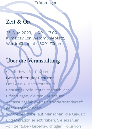
Erfahrungen.
Zeit & Ort
25. Nov. 2023, 14:00 – 17:00
Klimapavillon Werdmühleplatz,
Werdmühleplatz, 8001 Zürich
Über die Veranstaltung
Scroll down for English
Geschichten der Resilienz
Die Serie «Geschichten der 
Resilienz» beleuchtet menschliche 
Erfahrungen, die dank Ausdauer, 
Anpassungsfähigkeit und Widerstandskraft 
gemeistert wurden. 
Wir treffen dabei auf Menschen, die Gewalt 
und Migration erlebt haben. Sie erzählen 
von der (über-)lebenswichtigen Rolle von 