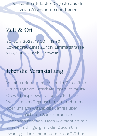
«Zukünfteartefakte» (Objekte aus der
Zukunft) gestalten und bauen.
Zeit & Ort
30. Juni 2023, 13:00 – 18:30
Löwenbräukunst Zürich, Limmatstrasse
268, 8005 Zürich, Schweiz
Über die Veranstaltung
Wir alle orientieren uns an der Zukunft als 
Grundlage von Entscheidungen im heute. 
Ob wir beispielsweise bei schlechtem 
Wetter einen Regenschirm mitnehmen 
oder uns am Anfang des Jahres über 
unseren nächsten Sommerurlaub 
Gedanken machen. Doch wie sieht es mit 
unserem Umgang mit der Zukunft in 
zwanzig oder hundert Jahren aus? Schon 