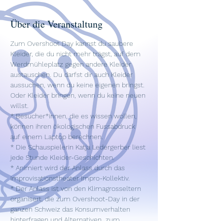
Über die Veranstaltung
Zum Overshoot Day kannst du saubere 
Kleider, die du nicht mehr trägst, auf dem 
Werdmühleplatz gegen andere Kleider 
austauschen. Du darfst dir auch Kleider 
aussuchen, wenn du keine eigenen bringst. 
Oder Kleider bringen, wenn du keine neuen 
willst.
* Besucher*innen, die es wissen wollen, 
können ihren ökologischen Fussabdruck 
auf einem Laptop berechnen. 
* Die Schauspielerin Katja Ledergerber liest 
jede Stunde Kleider-Geschichten. 
* Animiert wird der Anlass durch das 
Improvisationstheater Impro-Kollektiv. 
* Der Anlass ist von den Klimagrosseltern 
organisert, die zum Overshoot-Day in der 
ganzen Schweiz das Konsumverhalten 
hinterfragen und Alternativen  zum 