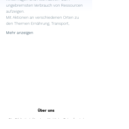
ungebremsten Verbrauch von Ressourcen 
aufzeigen.
Mit Aktionen an verschiedenen Orten zu 
den Themen Ernährung, Transport,
Mehr anzeigen
Über uns
Die Bibliothek für eine glückliche Zukunft wird
vom Verein Die Bibliothek für eine glückliche