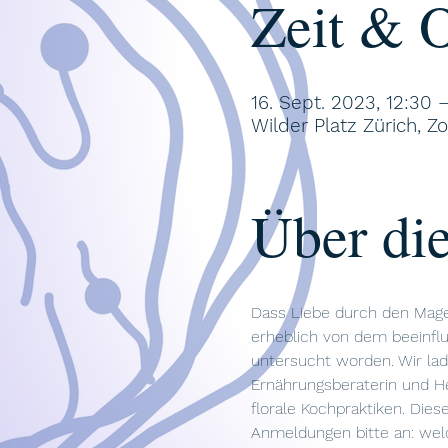
Zeit & O
16. Sept. 2023, 12:30 
Wilder Platz Zürich, Z
Über die
Dass Liebe durch den Mage
erheblich von dem beeinflus
untersucht worden. Wir la
Ernährungsberaterin und He
florale Kochpraktiken. Dies
Anmeldungen bitte an: we