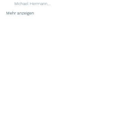
Michael Hermann
,…
Mehr anzeigen
Über uns
Die Bibliothek für eine glückliche Zukunft wird
vom Verein Die Bibliothek für eine glückliche
Zukunft betrieben.
Das Pilotprojekt wurde in Zusammenarbeit mit
dem Verein Klimastadt Zürich initiiert.