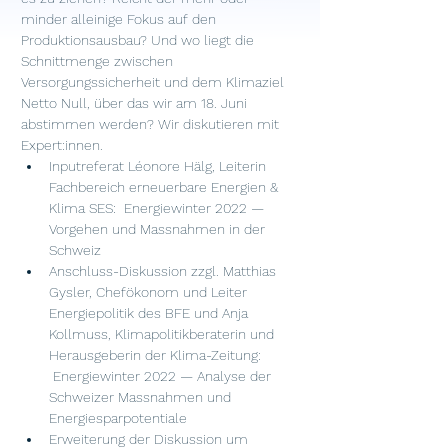
minder alleinige Fokus auf den 
Produktionsausbau? Und wo liegt die 
Schnittmenge zwischen 
Versorgungssicherheit und dem Klimaziel 
Netto Null, über das wir am 18. Juni 
abstimmen werden? Wir diskutieren mit 
Expert:innen. 
Inputreferat 
Léonore Hälg
, Leiterin 
Fachbereich erneuerbare Energien & 
Klima SES:  Energiewinter 2022 — 
Vorgehen und Massnahmen in der 
Schweiz
Anschluss-Diskussion zzgl. 
Matthias 
Gysle
r, Chefökonom und Leiter 
Energiepolitik des BFE und 
Anja 
Kollmuss
, Klimapolitikberaterin und 
Herausgeberin der 
Klima-Zeitung
: 
 Energiewinter 2022 — Analyse der 
Schweizer Massnahmen und 
Energiesparpotentiale
Erweiterung der Diskussion um 