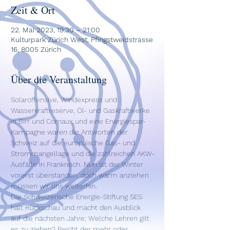
Zeit & Ort
22. Mai 2023, 19:30 – 21:00
Kulturpark Zürich West, Pfingstweidstrasse
16, 8005 Zürich
Über die Veranstaltung
Solaroffensive, Windexpress und 
Wasserkraftreserve, Öl- und Gaskraftwerke 
in Birr und Cornaux und eine Energiespar-
Kampagne waren die Antworten der 
Schweiz auf die europäische Gas- und 
Strommangellage und die zahlreichen AKW-
Ausfälle in Frankreich. Nun ist der Winter 
vorerst überstanden, doch warm anziehen 
müssen wir uns weiterhin.
Die Schweizerische Energie-Stiftung SES 
hält Rückschau und macht den Ausblick 
auf die nächsten Jahre: Welche Lehren gilt 
es zu ziehen? Reicht der mehr oder 