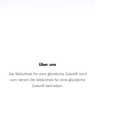
Über uns
Die Bibliothek für eine glückliche Zukunft wird
vom Verein Die Bibliothek für eine glückliche
Zukunft betrieben.
Das Pilotprojekt wurde in Zusammenarbeit mit
dem Verein Klimastadt Zürich initiiert.
Neuigkeiten aus der Bibliothek finden Sie hier
Wo wir sind
Die nächste Ausgabe der Bibliothek wird in