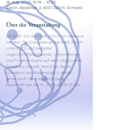
16. Aug. 2023, 10:19 – 10:24
Zürich, Beatenpl. 2, 8001 Zürich, Schweiz
Über die Veranstaltung
Bis 2040 will die Stadt Zürich klimaneutral 
werden. Die Energieberatung Stadt Zürich 
unterstützt und begleitet 
Liegenschaftsbesitzende, Unternehmen 
und Privathaushalte auf dem Weg in eine 
fossilfreie Zukunft. Kommen Sie im 
Klimabüro am Beatenplatz 2 vorbei – 
gerne auch ohne Voranmeldung.
Dauerhaft von Mo-Fr, 10-13 und 14-17 Uhr