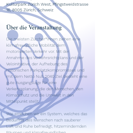
Kulturpark Zürich West, Pfingstweidstrasse
16, 8005 Zürich, Schweiz
Über die Veranstaltung
Die meisten Zürcher*innen ziehen eine 
klimafreundliche Mobilität dem 
motorisierten Verkehr vor. Mit der 
Annahme des Verkehrsrichtplans und der 
Veloinitiative, der Aufhebung des 
historischen Parkplatzkompromisses und 
mit dem Netto Null 2040 Ziel besteht eine 
gute Ausgangslage für eine 
Verkehrsplanung, die den Menschen, den 
Klimaschutz und die Umwelt in den 
Mittelpunkt stellt. 
Wie erreichen wir ein System, welches das 
Bedürfnis des Menschen nach sauberer 
Luft und Ruhe befriedigt, hitzemindernden 
Bäumen und klimafreundlichen 