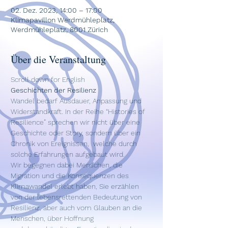
02. Dez. 2023, 14:00 – 17:00
Klimapavillon Werdmühleplatz,
Werdmühleplatz, 8001 Zürich
Über die Veranstaltung
Scroll down for English
Geschichten der Resilienz
Wandel bedarf Ausdauer, Anpassung und 
Widerstandkraft. In der Reihe “Histories of 
Resilience” sprechen wir nicht über eine 
Geschichte oder Story, sondern über ein 
Chronik von Ereignissen,  welche durch 
solche Erfahrungen aufgebaut wird.
Wir begegnen dabei Menschen, die 
Migration und die Konsequenzen des 
Klimawandel erlebt haben, Sie erzählen 
von der lebensrettenden Bedeutung von 
Resilienz, aber auch vom Glauben an die 
Menschen, über Hoffnung