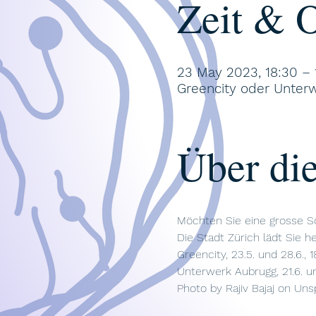
Zeit & O
23 May 2023, 18:30 – 
Greencity oder Unter
Über die
Möchten Sie eine grosse So
Die Stadt Zürich lädt Sie he
Greencity, 23.5. und 28.6., 
Unterwerk Aubrugg, 21.6. und
Photo by 
Rajiv Bajaj
 on 
Uns