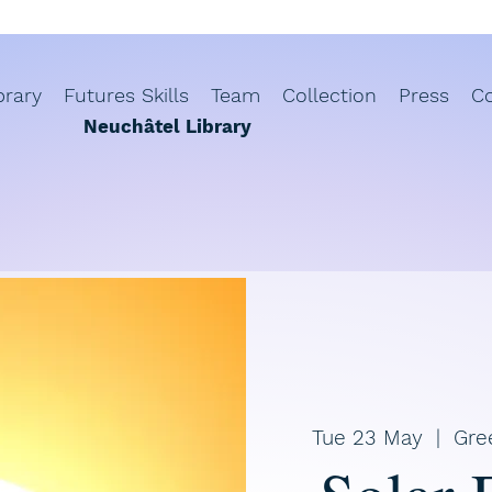
brary
Futures Skills
Team
Collection
Press
C
Neuchâtel Library
Tue 23 May
  |  
Gre