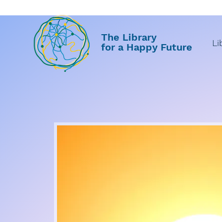
The Library
Li
for a Happy Future