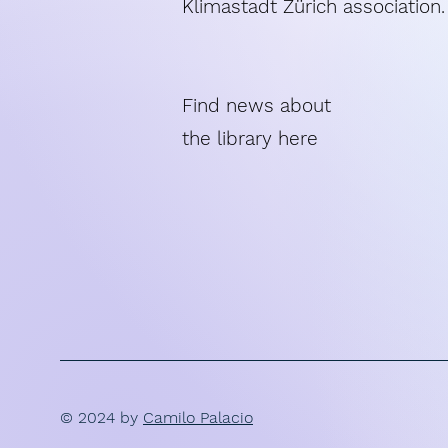
Klimastadt Zürich association.
Find news about
the library here
© 2024 by
Camilo Palacio